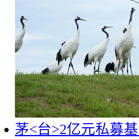
茅<台>2亿元私募基