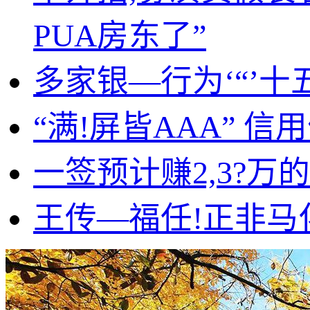
PUA房东了”
多家银—行为‘“’十
“满!屏皆AAA” 
一签预计赚2,3?
王传—福任!正非马