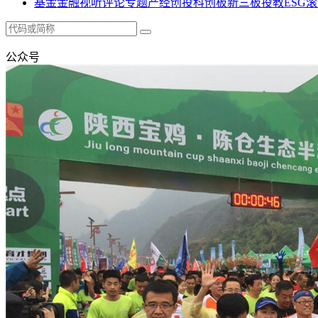
基金
金融
视听
评论
专题
产经
创投
科创板
新三板
投教
ESG
滚
公众号