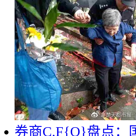
券商C.F{O}盘点