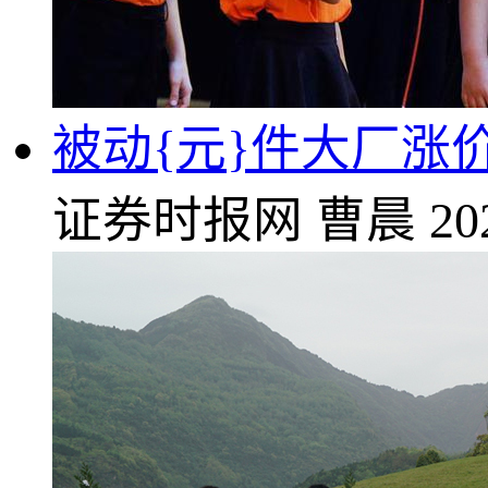
被动{元}件大厂涨
证券时报网
曹晨
20