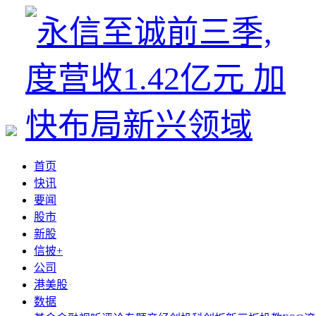
首页
快讯
要闻
股市
新股
信披+
公司
港美股
数据